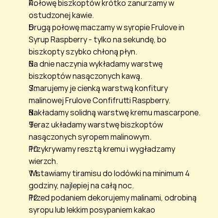
Połowę biszkoptów krótko zanurzamy w 
ostudzonej kawie.
Drugą połowę maczamy w syropie Frulove in 
Syrup Raspberry - tylko na sekundę, bo 
biszkopty szybko chłoną płyn.
Na dnie naczynia wykładamy warstwę 
biszkoptów nasączonych kawą.
Smarujemy je cienką warstwą konfitury 
malinowej Frulove Confifrutti Raspberry.
Nakładamy solidną warstwę kremu mascarpone.
Teraz układamy warstwę biszkoptów 
nasączonych syropem malinowym.
Przykrywamy resztą kremu i wygładzamy 
wierzch.
Wstawiamy tiramisu do lodówki na minimum 4 
godziny, najlepiej na całą noc.
Przed podaniem dekorujemy malinami, odrobiną 
syropu lub lekkim posypaniem kakao 