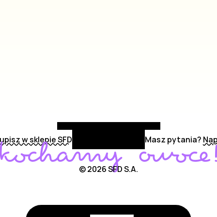
upisz w sklepie SFD
Masz pytania?
Nap
kochamy owoce
© 2026 SFD S.A.