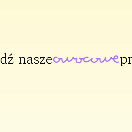
dź nasze
p
owocowe