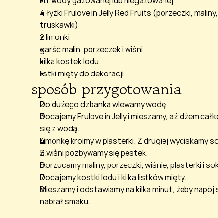
litr wody gazowanej lub niegazowanej
4 łyżki Frulove in Jelly Red Fruits (porzeczki, maliny, 
truskawki)
2 limonki
garść malin, porzeczek i wiśni 
kilka kostek lodu
listki mięty do dekoracji
sposób przygotowania
Do dużego dzbanka wlewamy wodę.
Dodajemy Frulove in Jelly i mieszamy, aż dżem całk
się z wodą.
Limonkę kroimy w plasterki. Z drugiej wyciskamy so
Z wiśni pozbywamy się pestek.
Dorzucamy maliny, porzeczki, wiśnie, plasterki i sok
Dodajemy kostki lodu i kilka listków mięty.
Mieszamy i odstawiamy na kilka minut, żeby napój si
nabrał smaku.