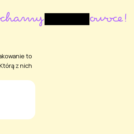
ochamy
owoce!
pakowanie to
Którą z nich