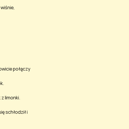
wiśnie, 
owicie połączy 
k.
 z limonki.
ę schłodził i 