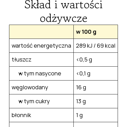
Skład i wartości
odżywcze
w 100 g
wartość energetyczna
289 kJ / 69 kcal
tłuszcz
<0,5 g
w tym nasycone
<0,1 g
węglowodany
16 g
w tym cukry
13 g
błonnik
1 g