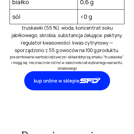
białko
0,6 g
sól
<0 g
truskawki (55 %), woda, koncentrat soku
jabłkowego, skrobia, substancja żelująca: pektyny,
regulator kwasowości: kwas cytrynowy —
sporządzono z 55 g owoców na 100 g produktu.
prezentowane wartości odżywcze i skład dotyczą smaku "truskawka" 
i mogą się  nieznacznie różnić w zależności od wybranego wariantu 
smakowego
kup online w sklepie