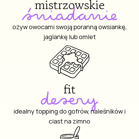
mistrzowskie
śniadanie
ożyw owocami swoją poranną owsiankę,
jaglankę lub omlet
fit
desery
idealny topping do gofrów, naleśników i
ciast na zimno