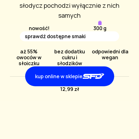
słodycz pochodzi wyłącznie z nich
samych
nowość!
300 g
sprawdź dostępne smaki
aż 55%
bez dodatku
odpowiedni dla
owoców w
cukru i
wegan
słoiczku
słodzików
kup online w sklepie
12,99 zł